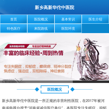
新乡高新华佗中医院
首页
医院概况
基本常识
医生介绍
特色医疗
来院路线
医院环境
医院概况
新乡高新华佗中医院是一所正规的非营利性医院，在2017年被河
南省电视台授予“河南省诚信医疗单位”，本医院专注失眠症，抑郁