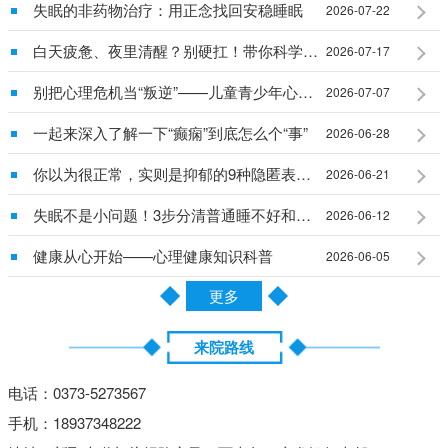
失眠的非药物治疗：用正念找回安稳睡眠
2026-07-22
白天疲惫、夜里清醒？别硬扛！带你科学搞定慢性失眠
2026-07-17
别把心理危机当“叛逆”——儿童青少年心理问题早识别早干预
2026-07-07
一起来深入了解一下“癫痫”到底怎么个“事”
2026-06-28
你以为很正常，实则是抑郁的9种隐匿表现，大多数人都忽视了
2026-06-21
失眠不是小问题！3步分清普通睡不好和真失眠
2026-06-12
健康从心开始——心理健康知识科普
2026-06-05
更多
来院路线
电话：0373-5273567
手机：18937348222