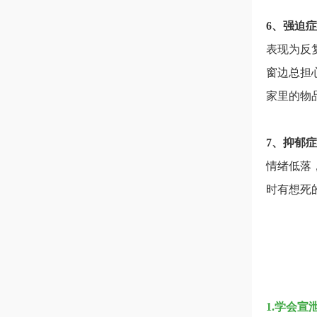
6、强迫
表现为反
窗边总担
家里的物
7、抑郁
情绪低落
时有想死
1.学会