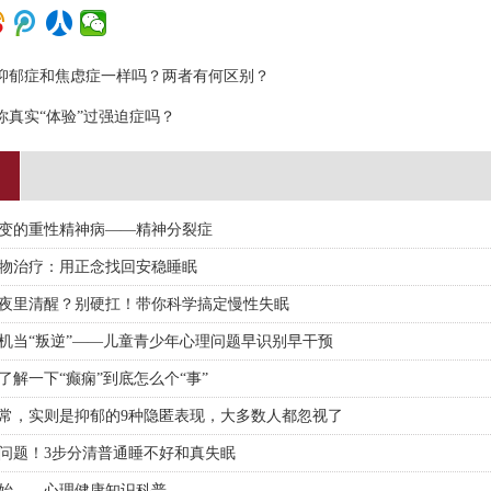
抑郁症和焦虑症一样吗？两者有何区别？
你真实“体验”过强迫症吗？
变的重性精神病——精神分裂症
物治疗：用正念找回安稳睡眠
夜里清醒？别硬扛！带你科学搞定慢性失眠
机当“叛逆”——儿童青少年心理问题早识别早干预
了解一下“癫痫”到底怎么个“事”
常，实则是抑郁的9种隐匿表现，大多数人都忽视了
问题！3步分清普通睡不好和真失眠
始——心理健康知识科普