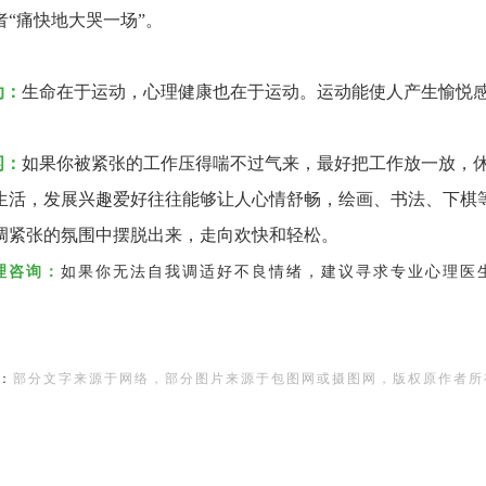
者
“痛快地大哭一场”。
动：
生命在于运动，心理健康也在于运动。运动能使人产生愉悦
闲：
如果你被紧张的工作压得喘不过气来，最好把工作放一放，
生活，发展兴趣爱好往往能够让人心情舒畅，绘画、书法、下棋
调紧张的氛围中摆脱出来，走向欢快和轻松。
理咨询：
如果你无法自我调适好不良情绪，建议寻求专业心理医
：
部分文字来源于网络，部分图片来源于包图网或摄图网，版权原作者所