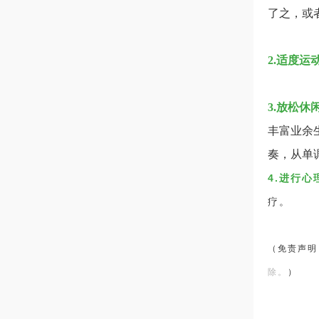
了之，或
2.适度运
3.放松休
丰富业余
奏，从单
4.进行心
疗。
（免责声明
除。
）