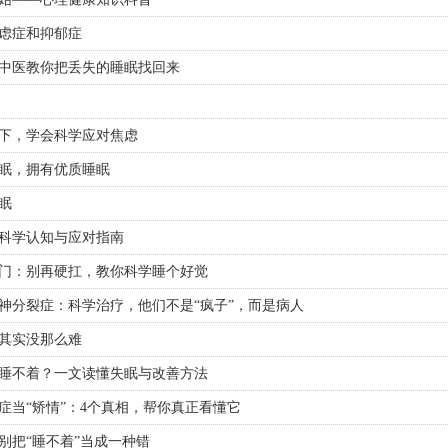
虑症和抑郁症
中医教你把丢失的睡眠找回来
下，学会科学应对焦虑
眠，拥有优质睡眠
眠
科学认知与应对指南
门：别再硬扛，教你科学睡个好觉
神分裂症：科学治疗，他们不是“疯子”，而是病人
其实没那么难
睡不着？一文读懂失眠与改善方法
症当“矫情”：4个真相，帮你真正看懂它
别把“睡不着”当成一种错