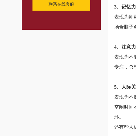
联系在线客服
3、记忆
表现为刚
场合脑子
4、注意
表现为不
专注，总
5、人际
表现为不
空闲时间
环。
还有些人