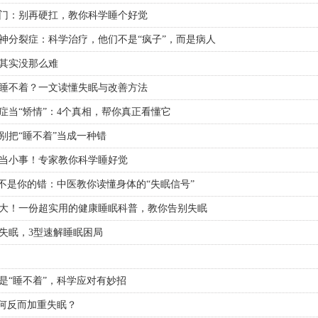
门：别再硬扛，教你科学睡个好觉
神分裂症：科学治疗，他们不是“疯子”，而是病人
其实没那么难
睡不着？一文读懂失眠与改善方法
症当“矫情”：4个真相，帮你真正看懂它
别把“睡不着”当成一种错
当小事！专家教你科学睡好觉
”不是你的错：中医教你读懂身体的“失眠信号”
大！一份超实用的健康睡眠科普，教你告别失眠
失眠，3型速解睡眠困局
是“睡不着”，科学应对有妙招
为何反而加重失眠？