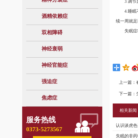
3.调节血
4.睡眠不
酒精依赖症
续一周就足
失眠症状
双相障碍
神经衰弱
神经官能症
强迫症
上一篇：
下一篇：
焦虑症
相关新闻
服务热线
认识谈虎色
0373-5273567
失眠的非药