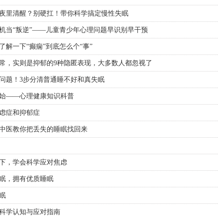
夜里清醒？别硬扛！带你科学搞定慢性失眠
机当“叛逆”——儿童青少年心理问题早识别早干预
了解一下“癫痫”到底怎么个“事”
常，实则是抑郁的9种隐匿表现，大多数人都忽视了
问题！3步分清普通睡不好和真失眠
始——心理健康知识科普
虑症和抑郁症
中医教你把丢失的睡眠找回来
下，学会科学应对焦虑
眠，拥有优质睡眠
眠
科学认知与应对指南