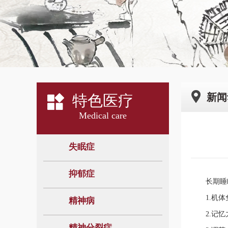
新闻
特色医疗
Medical care
失眠症
抑郁症
长期睡眠
1.机体免
精神病
2.记忆力
精神分裂症