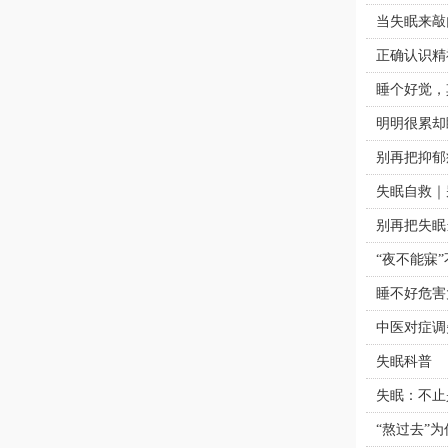
当失眠来敲
正确认识精
睡个好觉，
明明很累却
别再把抑郁
失眠自救｜
别再把失眠
“夜不能寐
睡不好危害
中医对症调
失眠科普
失眠：不止
“熬过去”