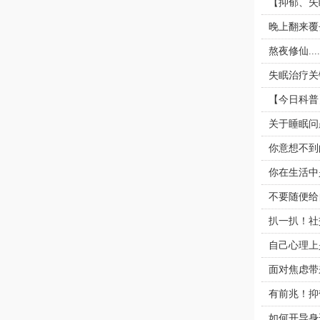
【抑郁、失
晚上翻来覆
熬夜修仙..
失眠治疗关
【今日科普
关于睡眠问
你意想不到
你在生活中
不要随便给
扒一扒！社
自己心理上
面对焦虑带
有前兆！抑
如何开导身