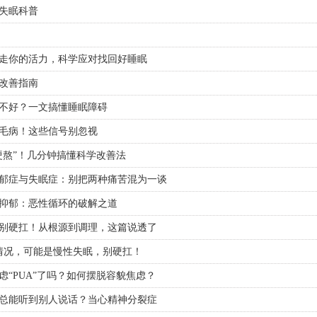
失眠科普
走你的活力，科学应对找回好睡眠
改善指南
不好？一文搞懂睡眠障碍
毛病！这些信号别忽视
硬熬”！几分钟搞懂科学改善法
郁症与失眠症：别把两种痛苦混为一谈
抑郁：恶性循环的破解之道
别硬扛！从根源到调理，这篇说透了
情况，可能是慢性失眠，别硬扛！
虑“PUA”了吗？如何摆脱容貌焦虑？
总能听到别人说话？当心精神分裂症