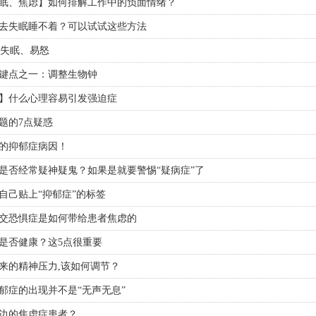
眠、焦虑】如何排解工作中的负面情绪？
去失眠睡不着？可以试试这些方法
..失眠、易怒
键点之一：调整生物钟
】什么心理容易引发强迫症
题的7点疑惑
的抑郁症病因！
是否经常疑神疑鬼？如果是就要警惕“疑病症”了
自己贴上“抑郁症”的标签
交恐惧症是如何带给患者焦虑的
是否健康？这5点很重要
来的精神压力,该如何调节？
郁症的出现并不是“无声无息”
边的焦虑症患者？