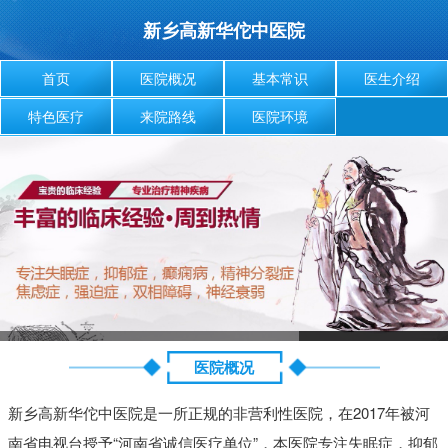
新乡高新华佗中医院
首页
医院概况
基本常识
医生介绍
特色医疗
来院路线
医院环境
医院概况
新乡高新华佗中医院是一所正规的非营利性医院，在2017年被河
南省电视台授予“河南省诚信医疗单位”，本医院专注失眠症，抑郁