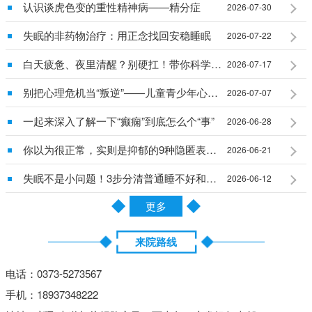
认识谈虎色变的重性精神病——精分症
2026-07-30
失眠的非药物治疗：用正念找回安稳睡眠
2026-07-22
白天疲惫、夜里清醒？别硬扛！带你科学搞定慢性失眠
2026-07-17
别把心理危机当“叛逆”——儿童青少年心理问题早识别早干预
2026-07-07
一起来深入了解一下“癫痫”到底怎么个“事”
2026-06-28
你以为很正常，实则是抑郁的9种隐匿表现，大多数人都忽视了
2026-06-21
失眠不是小问题！3步分清普通睡不好和真失眠
2026-06-12
更多
来院路线
电话：0373-5273567
手机：18937348222