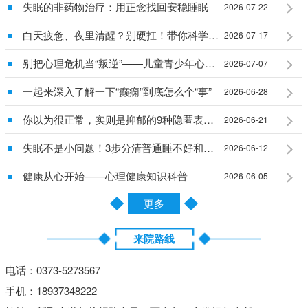
失眠的非药物治疗：用正念找回安稳睡眠
2026-07-22
白天疲惫、夜里清醒？别硬扛！带你科学搞定慢性失眠
2026-07-17
别把心理危机当“叛逆”——儿童青少年心理问题早识别早干预
2026-07-07
一起来深入了解一下“癫痫”到底怎么个“事”
2026-06-28
你以为很正常，实则是抑郁的9种隐匿表现，大多数人都忽视了
2026-06-21
失眠不是小问题！3步分清普通睡不好和真失眠
2026-06-12
健康从心开始——心理健康知识科普
2026-06-05
更多
来院路线
电话：0373-5273567
手机：18937348222