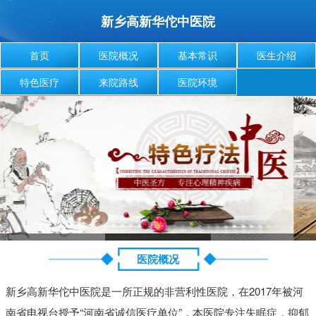
新乡高新华佗中医院
首页
医院概况
基本常识
医生介绍
特色医疗
来院路线
医院环境
医院概况
新乡高新华佗中医院是一所正规的非营利性医院，在2017年被河
南省电视台授予“河南省诚信医疗单位”，本医院专注失眠症，抑郁